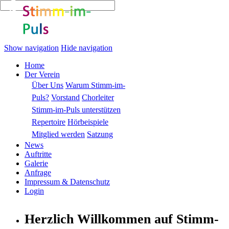
Show navigation
Hide navigation
Home
Der Verein
Über Uns
Warum Stimm-im-
Puls?
Vorstand
Chorleiter
Stimm-im-Puls unterstützen
Repertoire
Hörbeispiele
Mitglied werden
Satzung
News
Auftritte
Galerie
Anfrage
Impressum & Datenschutz
Login
Herzlich Willkommen auf
Stimm-