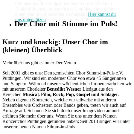
Onlineeinkäufe erledigst, kannst du uns mit deinem
Einkauf finanziell unterstützen. Und das, ohne dafür
einen Cent mehr bezahlen zu müssen!
Hier kannst du
uns unterstützen
und aus mehr als 1800 Onlineshops
Der Chor mit Stimme im Puls!
wählen.
Kurz und knackig: Unser Chor im
(kleinen) Überblick
Mehr über uns gibt es unter Der Verein.
Seit 2001 gibt es uns: Den gemischten Chor Stimm-im-Puls e.V.
Püttlingen. Wir sind ein moderner Chor von etwa 45 Sängerinnen
und Sängern. Während unserer wöchentlichen Proben erarbeiten wir
mit unserem Chorleiter
Benedikt Wesner
Liedgut aus den
Bereichen
Musical, Film, Rock, Pop, Gospel und Schlager
.
Neben eigenen Konzerten, welche wir teilweise mit anderen
Ensembles wie Orchestern oder Bands geben, treten wir auch auf
Anfrage auf. Schauen Sie sich doch unser Imagevideo an und
erfahren Sie mehr über uns. Wenn Sie uns unter dem Namen
Konzertchor Püttlingen gefunden haben: Seit 2013 singen wir unter
unserem neuen Namen Stimm-im-Puls.