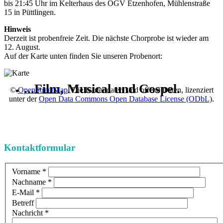
bis 21:45 Uhr im Kelterhaus des OGV Etzenhofen, Mühlenstraße
15 in Püttlingen.
Hinweis
Derzeit ist probenfreie Zeit. Die nächste Chorprobe ist wieder am
12. August.
Auf der Karte unten finden Sie unseren Probenort:
...
Film, Musical und Gospel.
©
OpenStreetMap
. Die Kartendaten sind offene Daten, lizenziert
unter der
Open Data Commons Open Database License (ODbL)
.
Kontaktformular
Vorname
*
Nachname
*
E-Mail
*
Betreff
Nachricht
*